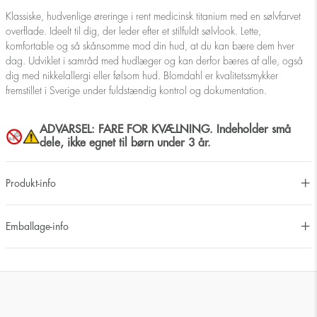
Klassiske, hudvenlige øreringe i rent medicinsk titanium med en sølvfarvet
overflade. Ideelt til dig, der leder efter et stilfuldt sølvlook. Lette,
komfortable og så skånsomme mod din hud, at du kan bære dem hver
dag. Udviklet i samråd med hudlæger og kan derfor bæres af alle, også
dig med nikkelallergi eller følsom hud. Blomdahl er kvalitetssmykker
fremstillet i Sverige under fuldstændig kontrol og dokumentation.
ADVARSEL: FARE FOR KVÆLNING. Indeholder små
dele, ikke egnet til børn under 3 år.
Produkt-info
Emballage-info