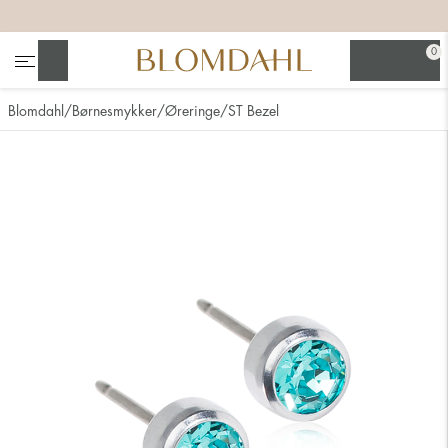
+
+
+
+
0
Søg
Blomdahl
Børnesmykker
Øreringe
ST Bezel
Se alt
Næsesmykker