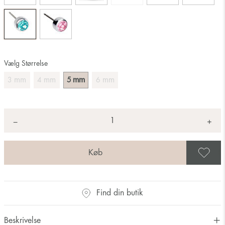
Vælg Størrelse
mm
mm
mm
mm
3
4
5
6
Antal
+
*
−
G
Find din butik
Beskrivelse