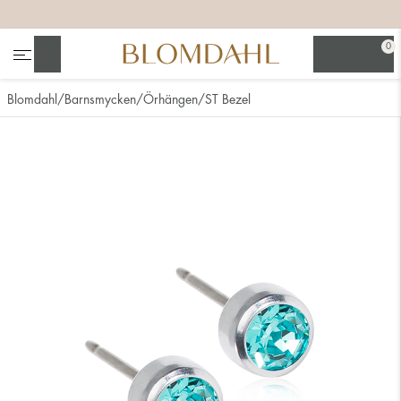
+
+
+
+
0
Sök
Blomdahl
Barnsmycken
Örhängen
ST Bezel
Se alla
Nässmycken