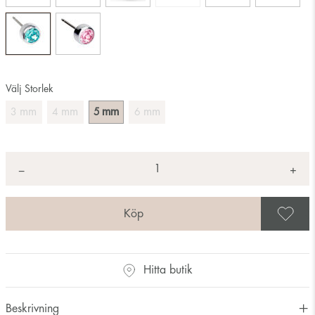
Välj Storlek
mm
mm
mm
mm
3
4
5
6
Antal
+
*
−
S
Hitta butik
Beskrivning