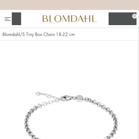
+
+
+
0
Suchen
Blomdahl
S Tiny Box Chain 18-22 cm
Alle anzeigen
Nasenschmuck