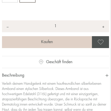
Anzahl
+
*
−
A
Geschäft finden
Beschreibung
Verleih deinem Handgelenk mit einem hautfreundlichen silberfarbenen
Armband einen stylischen Silberlook. Dieses Armband ist aus
hochwertigem Edelstahl (316L) gefertigt und mit einer einzigartigen,
strapazierfähigen Beschichtung überzogen, die in Rücksprache mit
Dermatolog:innen entwickelt wurde. Unser Schmuck ist so sanft zu deiner
Haut, dass du ihn jeden Tag tragen kannst, selbst wenn du eine