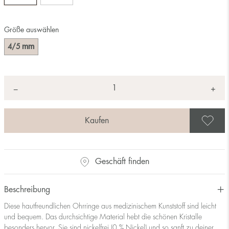
Größe auswählen
mm
4/5
Anzahl
+
*
−
A
Geschäft finden
Beschreibung
Diese hautfreundlichen Ohrringe aus medizinischem Kunststoff sind leicht
und bequem. Das durchsichtige Material hebt die schönen Kristalle
besonders hervor. Sie sind nickelfrei (0 % Nickel) und so sanft zu deiner