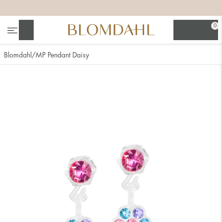
+
+
+
0
Suchen
Blomdahl
MP Pendant Daisy
Alle anzeigen
Nasenschmuck