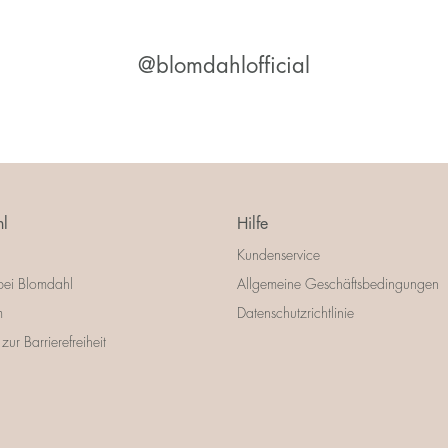
@blomdahlofficial
l
Hilfe
Kundenservice
bei Blomdahl
Allgemeine Geschäftsbedingungen
m
Datenschutzrichtlinie
zur Barrierefreiheit