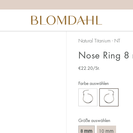
Natural Titanium - NT
Nose Ring 8 
€
22.20
/St.
Farbe auswählen
Größe auswählen
mm
mm
8
10