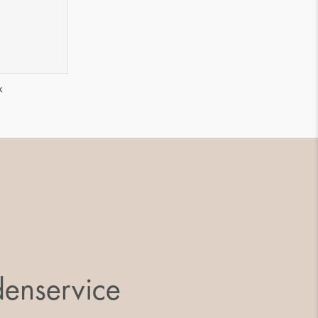
k
enservice