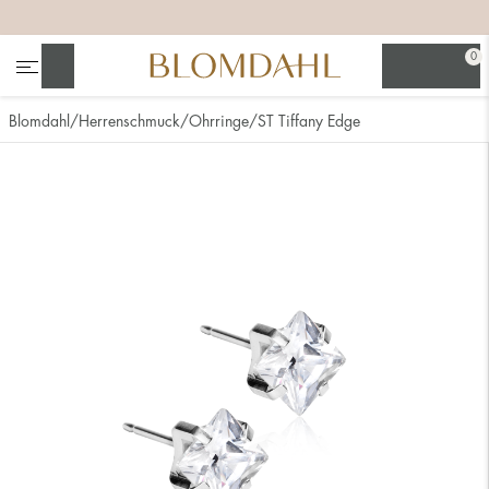
+
+
+
0
Suchen
Blomdahl
Herrenschmuck
Ohrringe
ST Tiffany Edge
Alle anzeigen
Nasenschmuck