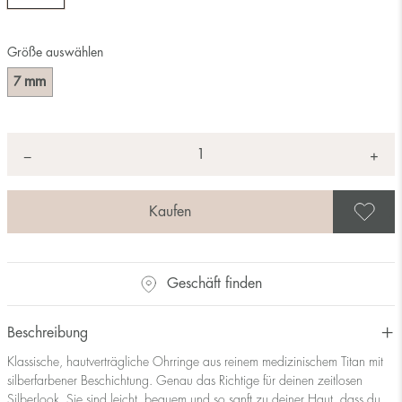
Größe auswählen
mm
7
Anzahl
+
*
−
A
Geschäft finden
Beschreibung
Klassische, hautverträgliche Ohrringe aus reinem medizinischem Titan mit
silberfarbener Beschichtung. Genau das Richtige für deinen zeitlosen
Silberlook. Sie sind leicht, bequem und so sanft zu deiner Haut, dass du