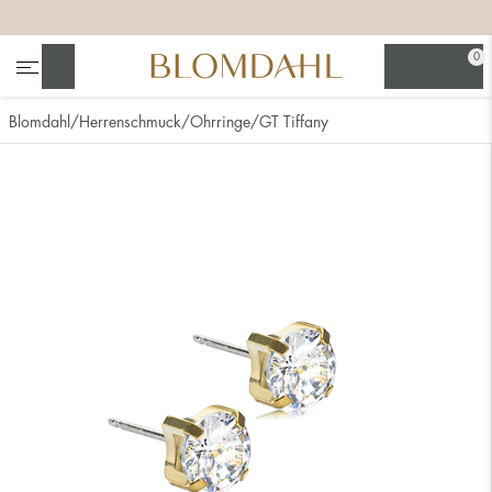
+
+
+
0
Suchen
Blomdahl
Herrenschmuck
Ohrringe
GT Tiffany
Alle anzeigen
Nasenschmuck