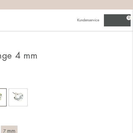
0
Kundenservice
inge 4 mm
mm
7