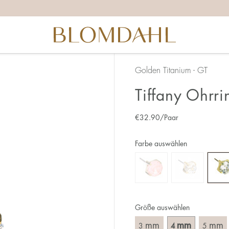
Golden Titanium - GT
Tiffany Ohrr
€
32.90
/Paar
Farbe auswählen
Größe auswählen
mm
mm
mm
3
4
5