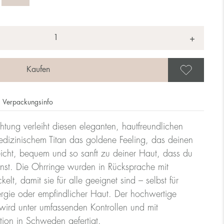
+
Als 
Verpackungsinfo
tung verleiht diesen eleganten, hautfreundlichen
dizinischem Titan das goldene Feeling, das deinen
 leicht, bequem und so sanft zu deiner Haut, dass du
nnst. Die Ohrringe wurden in Rücksprache mit
lt, damit sie für alle geeignet sind – selbst für
rgie oder empfindlicher Haut. Der hochwertige
ird unter umfassenden Kontrollen und mit
tion in Schweden gefertigt.