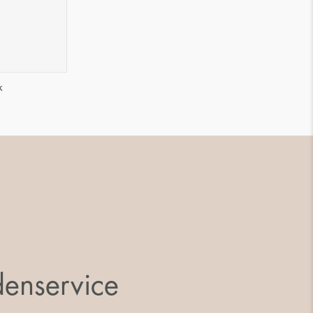
k
enservice