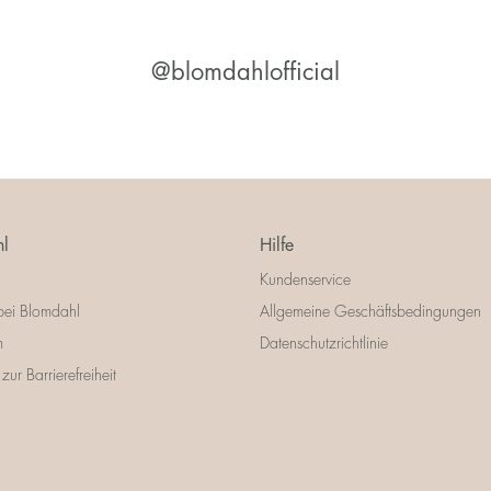
@blomdahlofficial
l
Hilfe
Kundenservice
bei Blomdahl
Allgemeine Geschäftsbedingungen
m
Datenschutzrichtlinie
zur Barrierefreiheit