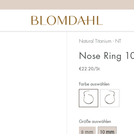
Natural Titanium - NT
Nose Ring 10
€
22.20
/St.
Farbe auswählen
Größe auswählen
mm
mm
8
10