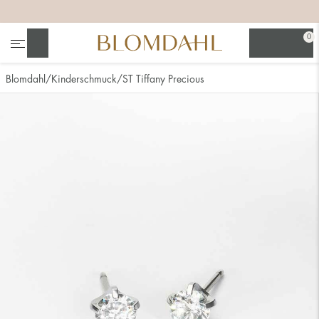
+
+
+
0
Suchen
Blomdahl
Kinderschmuck
ST Tiffany Precious
Alle anzeigen
Nasenschmuck