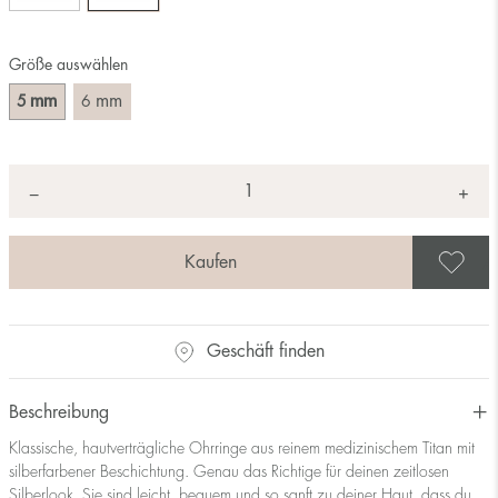
Größe auswählen
mm
mm
5
6
Anzahl
+
*
−
A
Geschäft finden
Beschreibung
Klassische, hautverträgliche Ohrringe aus reinem medizinischem Titan mit
silberfarbener Beschichtung. Genau das Richtige für deinen zeitlosen
Silberlook. Sie sind leicht, bequem und so sanft zu deiner Haut, dass du