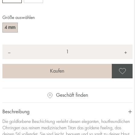
Größe auswählen
mm
4
Anzahl
+
*
−
A
Geschäft finden
Beschreibung
Die goldfarbene Beschichtung verleiht diesen eleganten, hautfreundlichen
Ohrringen aus reinem medizinischem Titan das goldene Feeling, das
deinen Stil vollendet. Sie sind leicht, bequem und so sanft zu deiner Haut,