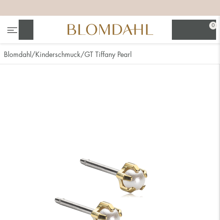
+
+
+
0
Suchen
Blomdahl
Kinderschmuck
GT Tiffany Pearl
Alle anzeigen
Nasenschmuck