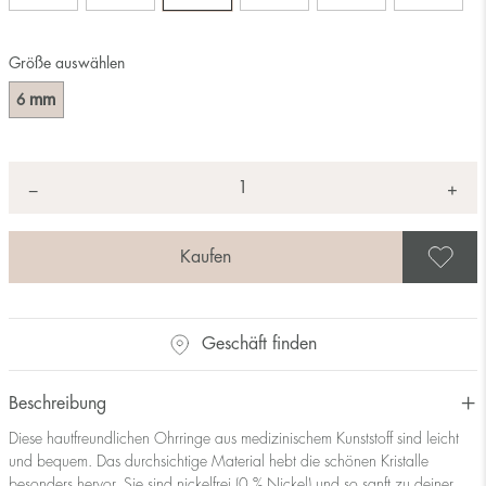
Größe auswählen
mm
6
Anzahl
+
*
−
A
Geschäft finden
Beschreibung
Diese hautfreundlichen Ohrringe aus medizinischem Kunststoff sind leicht
und bequem. Das durchsichtige Material hebt die schönen Kristalle
besonders hervor. Sie sind nickelfrei (0 % Nickel) und so sanft zu deiner