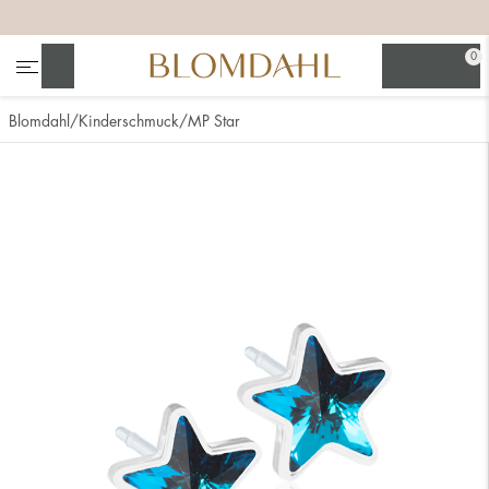
+
+
+
0
Suchen
Blomdahl
Kinderschmuck
MP Star
Alle anzeigen
Nasenschmuck