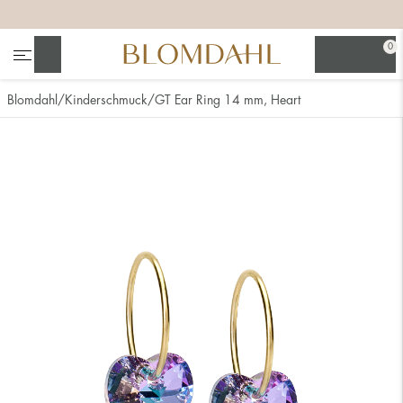
+
+
+
0
Suchen
Blomdahl
Kinderschmuck
GT Ear Ring 14 mm, Heart
Alle anzeigen
Nasenschmuck