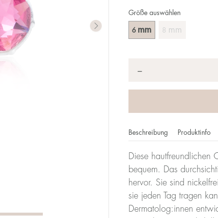
Größe auswählen
mm
mm
6
8
Anzahl
*
−
Beschreibung
Produktinfo
Diese hautfreundlichen O
bequem. Das durchsichti
hervor. Sie sind nickelf
sie jeden Tag tragen ka
Dermatolog:innen entwicke