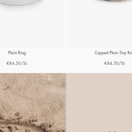
Plain Ring
Cupped Plain Tiny Ri
€
84.50
/St.
€
84.50
/St.