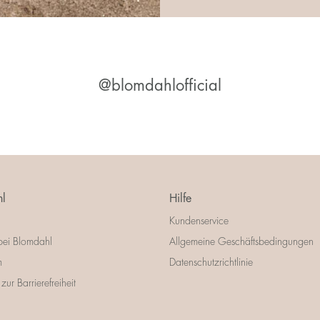
@blomdahlofficial
l
Hilfe
Kundenservice
bei Blomdahl
Allgemeine Geschäftsbedingungen
m
Datenschutzrichtlinie
zur Barrierefreiheit