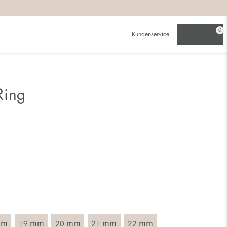
beachten:
0
Kundenservice
werden als für einen schmalen.
ch für die größere Größe entscheidest.
Ring
du schon besitzt. Wähle einen Ring, der für den Finger
 Durchmesser, d. h. das Innenmaß des Rings, indem du ein
mm
mm
mm
mm
mm
19
20
21
22