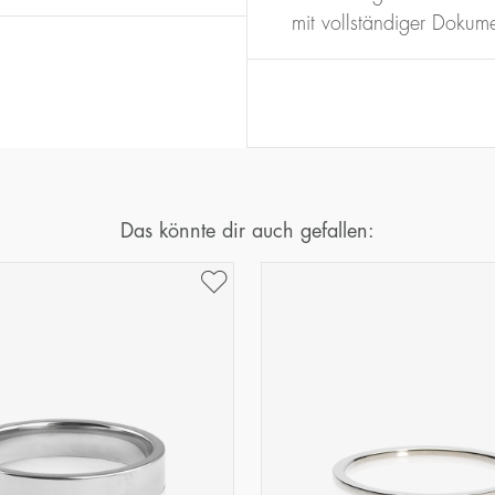
16
50,2
mit vollständiger Dokume
17
53,4
18
56,5
19
59,7
20
62,8
21
65,9
22
69,1
Das könnte dir auch gefallen:
23
72,2