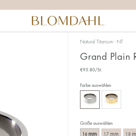
ichtige Ringgröße zu ermitteln, solltest du ein paar Dinge 
ganz genau – 1 mm entspricht einer ganzen Größe.
 daran, dass du den Ring über den Knöchel ziehen musst.
nen breiteren Ring muss meist eine größere Größe gewählt 
u zwischen zwei Größen stehst, empfehlen wir, dass du di
Natural Titanium - NT
Grand Plain 
 du:
chsten ist es, die Ringgröße an einem Ring zu messen, den 
€
95.80
/St.
 ist, an dem du den neuen Ring tragen möchtest. Miss den
erade über den Ring legst und das Innenmaß in mm abliest.
Farbe auswählen
Größe auswählen
mm
mm
16
17
18