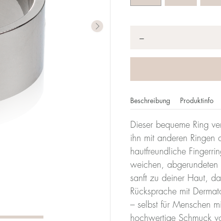
Anzahl
*
−
Beschreibung
Produktinfo
Dieser bequeme Ring ver
imeterzahl gibt deine Größe an. Bei Blomdahl entspricht d
ihn mit anderen Ringen o
it einem Durchmesser von 17 mm ist also 17.
hautfreundliche Fingerrin
weichen, abgerundeten 
Größentabe
sanft zu deiner Haut, da
Rücksprache mit Dermatol
Durchmesser
Umfang
– selbst für Menschen mi
(mm)
(mm)
hochwertige Schmuck vo