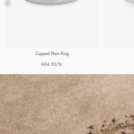
Cupped Plain Ring
€
84.50
/St.