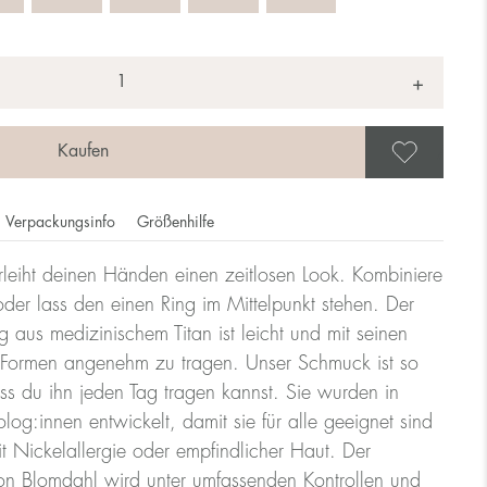
+
Als 
Verpackungsinfo
Größenhilfe
leiht deinen Händen einen zeitlosen Look. Kombiniere
ie Ringgröße dem Durchmesser des Rings, die Größe eines
der lass den einen Ring im Mittelpunkt stehen. Der
g aus medizinischem Titan ist leicht und mit seinen
Formen angenehm zu tragen. Unser Schmuck ist so
lle
ss du ihn jeden Tag tragen kannst. Sie wurden in
og:innen entwickelt, damit sie für alle geeignet sind
t Nickelallergie oder empfindlicher Haut. Der
Größe UK
Größe US
n Blomdahl wird unter umfassenden Kontrollen und