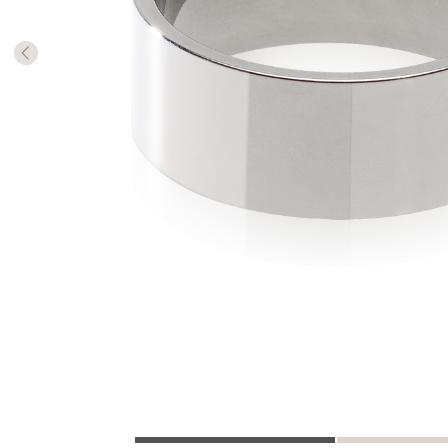
Die Mill
Rings m