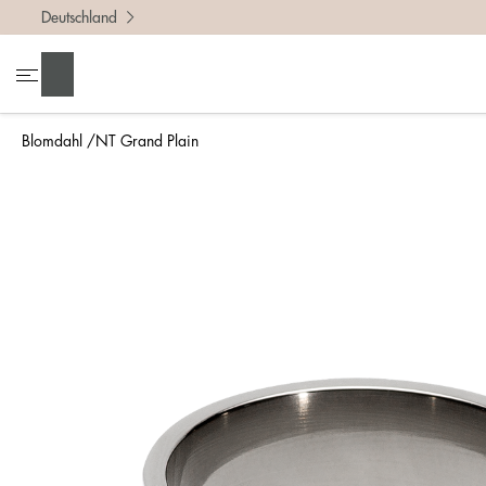
Deutschland
Um die r
• Miss 
Suchen
• Denke
• Für ei
Blomdahl
NT Grand Plain
• Wenn d
So misst
Am einfa
bestimmt
Lineal g