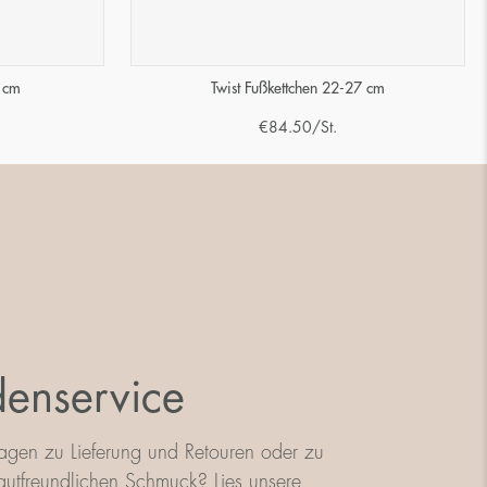
7 cm
Twist Fußkettchen 22-27 cm
€
84.50
/St.
enservice
agen zu Lieferung und Retouren oder zu
utfreundlichen Schmuck? Lies unsere