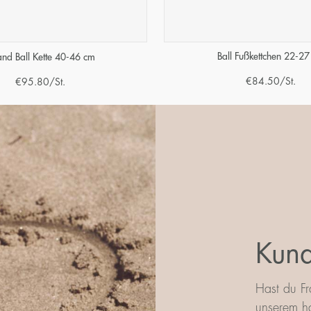
Ball Fußkettchen 22-2
nd Ball Kette 40-46 cm
€
84.50
/St.
€
95.80
/St.
Kund
Hast du Fr
unserem ha