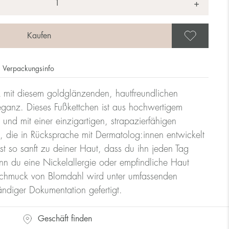
+
Als 
Verpackungsinfo
k mit diesem goldglänzenden, hautfreundlichen
eganz. Dieses Fußkettchen ist aus hochwertigem
t und mit einer einzigartigen, strapazierfähigen
 die in Rücksprache mit Dermatolog:innen entwickelt
t so sanft zu deiner Haut, dass du ihn jeden Tag
enn du eine Nickelallergie oder empfindliche Haut
Schmuck von Blomdahl wird unter umfassenden
tändiger Dokumentation gefertigt.
Geschäft finden