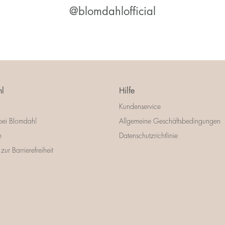
@blomdahlofficial
l
Hilfe
Kundenservice
bei Blomdahl
Allgemeine Geschäftsbedingungen
m
Datenschutzrichtlinie
zur Barrierefreiheit