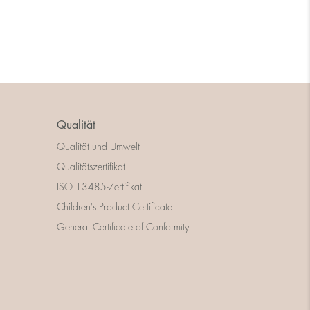
Qualität
Qualität und Umwelt
Qualitätszertifikat
ISO 13485-Zertifikat
Children's Product Certificate
General Certificate of Conformity