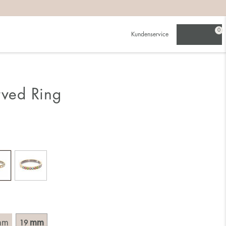
beachten:
0
Kundenservice
werden als für einen schmalen.
ch für die größere Größe entscheidest.
rved Ring
du schon besitzt. Wähle einen Ring, der für den Finger
 Durchmesser, d. h. das Innenmaß des Rings, indem du ein
mm
mm
19