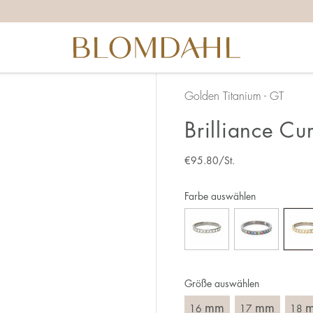
ichtige Ringgröße zu ermitteln, solltest du ein paar Dinge 
ganz genau – 1 mm entspricht einer ganzen Größe.
 daran, dass du den Ring über den Knöchel ziehen musst.
nen breiteren Ring muss meist eine größere Größe gewählt 
u zwischen zwei Größen stehst, empfehlen wir, dass du di
Golden Titanium - GT
Brilliance Cu
 du:
chsten ist es, die Ringgröße an einem Ring zu messen, den 
€
95.80
/St.
 ist, an dem du den neuen Ring tragen möchtest. Miss den
erade über den Ring legst und das Innenmaß in mm abliest.
Farbe auswählen
Größe auswählen
mm
mm
16
17
18