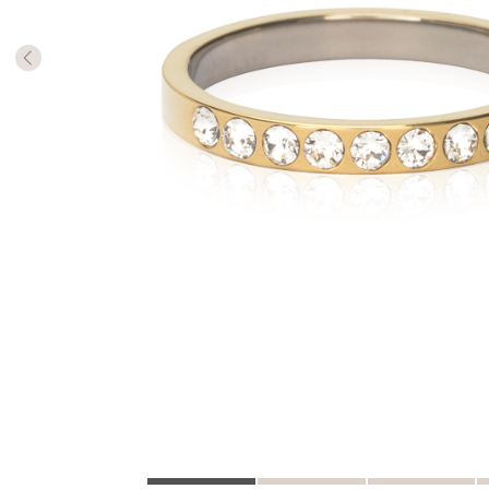
Die Mill
Rings m