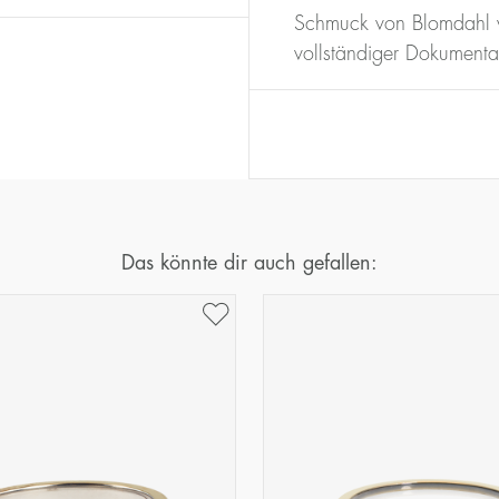
16
50,2
Schmuck von Blomdahl w
17
53,4
vollständiger Dokumenta
18
56,5
19
59,7
20
62,8
21
65,9
22
69,1
23
72,2
Das könnte dir auch gefallen: