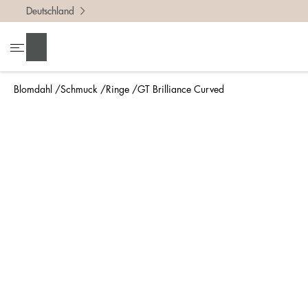
Deutschland
Um die r
• Miss 
Suchen
• Denke
• Für ei
Blomdahl
Schmuck
Ringe
GT Brilliance Curved
• Wenn d
So misst
Am einfa
bestimmt
Lineal g