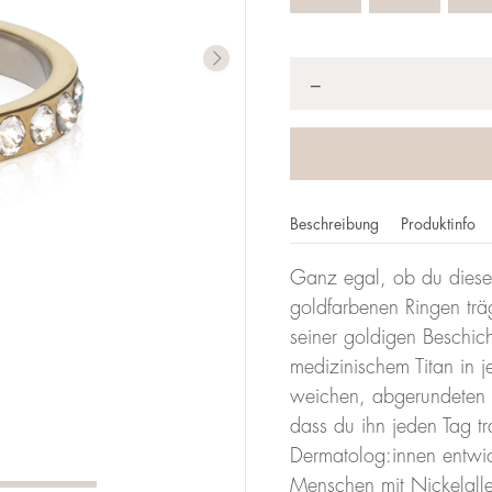
Anzahl
*
−
Beschreibung
Produktinfo
Ganz egal, ob du diese
imeterzahl gibt deine Größe an. Bei Blomdahl entspricht d
goldfarbenen Ringen träg
it einem Durchmesser von 17 mm ist also 17.
seiner goldigen Beschic
medizinischem Titan in j
Größentabe
weichen, abgerundeten F
dass du ihn jeden Tag t
Durchmesser
Umfang
Dermatolog:innen entwicke
(mm)
(mm)
Menschen mit Nickelalle