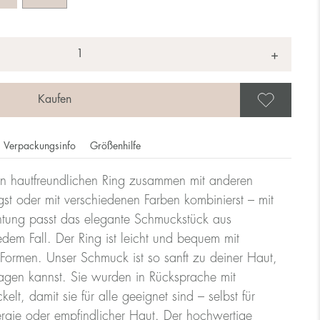
+
Als 
Verpackungsinfo
Größenhilfe
n hautfreundlichen Ring zusammen mit anderen
ie Ringgröße dem Durchmesser des Rings, die Größe eines
st oder mit verschiedenen Farben kombinierst – mit
htung passt das elegante Schmuckstück aus
edem Fall. Der Ring ist leicht und bequem mit
lle
ormen. Unser Schmuck ist so sanft zu deiner Haut,
ragen kannst. Sie wurden in Rücksprache mit
lt, damit sie für alle geeignet sind – selbst für
Größe UK
Größe US
rgie oder empfindlicher Haut. Der hochwertige