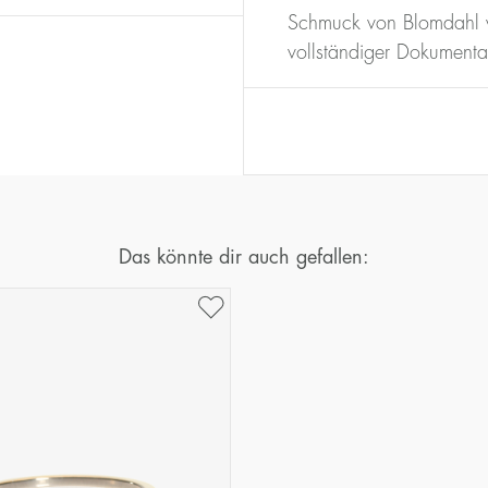
16
50,2
Schmuck von Blomdahl w
17
53,4
vollständiger Dokumenta
18
56,5
19
59,7
20
62,8
21
65,9
22
69,1
23
72,2
Das könnte dir auch gefallen: