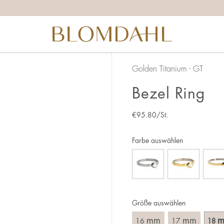
ichtige Ringgröße zu ermitteln, solltest du ein paar Dinge 
ganz genau – 1 mm entspricht einer ganzen Größe.
 daran, dass du den Ring über den Knöchel ziehen musst.
nen breiteren Ring muss meist eine größere Größe gewählt 
u zwischen zwei Größen stehst, empfehlen wir, dass du di
Golden Titanium - GT
Bezel Ring
 du:
chsten ist es, die Ringgröße an einem Ring zu messen, den 
€
95.80
/St.
 ist, an dem du den neuen Ring tragen möchtest. Miss den
erade über den Ring legst und das Innenmaß in mm abliest.
Farbe auswählen
Größe auswählen
mm
mm
16
17
18