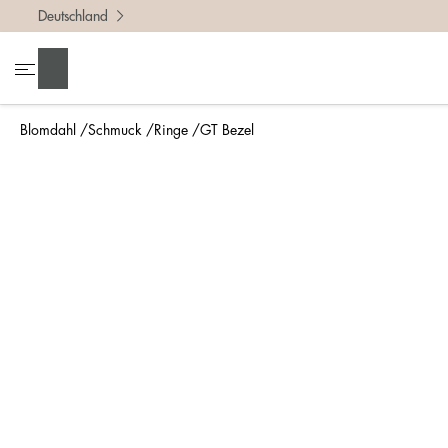
Deutschland
Um die r
• Miss 
Suchen
• Denke
• Für ei
Blomdahl
Schmuck
Ringe
GT Bezel
• Wenn d
So misst
Am einfa
bestimmt
Lineal g