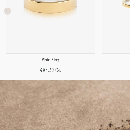
Plain Ring
€
84.50
/St.