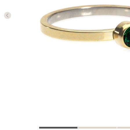
Die Mill
Rings m