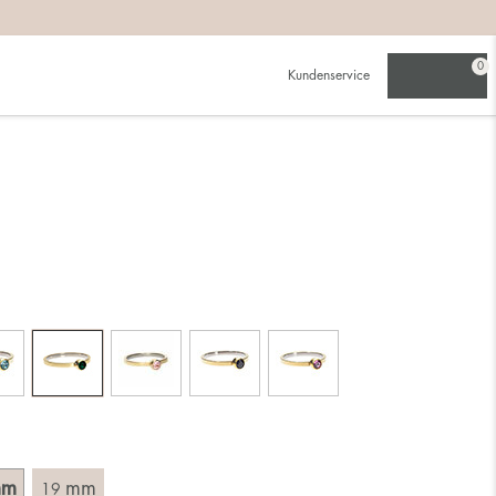
beachten:
0
Kundenservice
werden als für einen schmalen.
ch für die größere Größe entscheidest.
du schon besitzt. Wähle einen Ring, der für den Finger
 Durchmesser, d. h. das Innenmaß des Rings, indem du ein
mm
mm
19