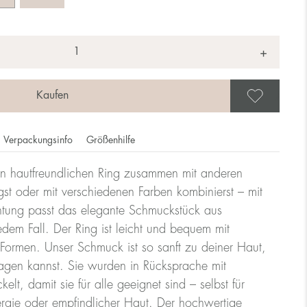
+
Als 
Verpackungsinfo
Größenhilfe
n hautfreundlichen Ring zusammen mit anderen
ie Ringgröße dem Durchmesser des Rings, die Größe eines
st oder mit verschiedenen Farben kombinierst – mit
htung passt das elegante Schmuckstück aus
edem Fall. Der Ring ist leicht und bequem mit
lle
ormen. Unser Schmuck ist so sanft zu deiner Haut,
ragen kannst. Sie wurden in Rücksprache mit
lt, damit sie für alle geeignet sind – selbst für
Größe UK
Größe US
rgie oder empfindlicher Haut. Der hochwertige