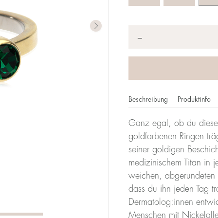
Anzahl
*
−
Beschreibung
Produktinfo
Ganz egal, ob du diese
imeterzahl gibt deine Größe an. Bei Blomdahl entspricht d
goldfarbenen Ringen träg
it einem Durchmesser von 17 mm ist also 17.
seiner goldigen Beschic
medizinischem Titan in j
Größentabe
weichen, abgerundeten F
dass du ihn jeden Tag t
Durchmesser
Umfang
Dermatolog:innen entwicke
(mm)
(mm)
Menschen mit Nickelalle