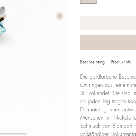
Anzahl
*
−
Beschreibung
Produktinfo
Die goldfarbene Beschich
Ohrringen aus reinem me
Stil vollendet. Sie sind
sie jeden Tag tragen ka
Dermatolog:innen entwicke
Menschen mit Nickelalle
Schmuck von Blomdahl w
vollständiger Dokumenta