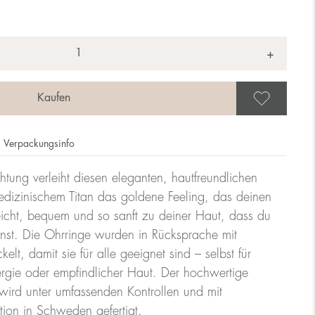
+
Als 
Verpackungsinfo
tung verleiht diesen eleganten, hautfreundlichen
dizinischem Titan das goldene Feeling, das deinen
 leicht, bequem und so sanft zu deiner Haut, dass du
nnst. Die Ohrringe wurden in Rücksprache mit
lt, damit sie für alle geeignet sind – selbst für
rgie oder empfindlicher Haut. Der hochwertige
ird unter umfassenden Kontrollen und mit
tion in Schweden gefertigt.