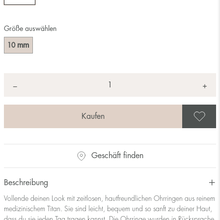
Größe auswählen
mm
10
Anzahl
+
*
−
A
Geschäft finden
Beschreibung
Vollende deinen Look mit zeitlosen, hautfreundlichen Ohrringen aus reinem
medizinischem Titan. Sie sind leicht, bequem und so sanft zu deiner Haut,
dass du sie jeden Tag tragen kannst. Die Ohrringe wurden in Rücksprache