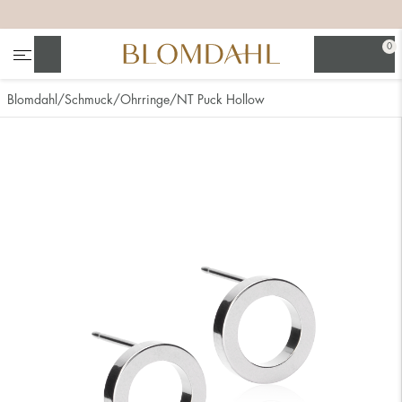
+
+
+
0
Suchen
Blomdahl
Schmuck
Ohrringe
NT Puck Hollow
Alle anzeigen
Nasenschmuck