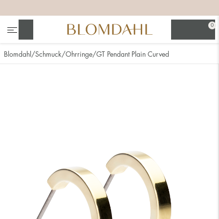
+
+
+
0
Suchen
Blomdahl
Schmuck
Ohrringe
GT Pendant Plain Curved
Alle anzeigen
Nasenschmuck