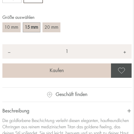
Größe auswählen
mm
mm
mm
10
15
20
Anzahl
+
*
−
A
Geschäft finden
Beschreibung
Die goldfarbene Beschichtung verleiht diesen eleganten, hautfreundlichen
Ohrringen aus reinem medizinischem Titan das goldene Feeling, das
deinen Stil vollendet. Sie sind leicht, bequem und so sanft zu deiner Haut,