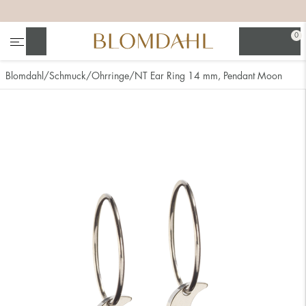
+
+
+
0
Suchen
Blomdahl
Schmuck
Ohrringe
NT Ear Ring 14 mm, Pendant Moon
Alle anzeigen
Nasenschmuck