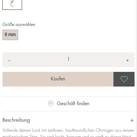
Größe auswählen
mm
8
Anzahl
+
*
−
A
Geschäft finden
Beschreibung
Vollende deinen Look mit zeitlosen, hautfreundlichen Ohrringen aus reinem
medizinischem Titan. Sie sind leicht, bequem und so sanft zu deiner Haut,