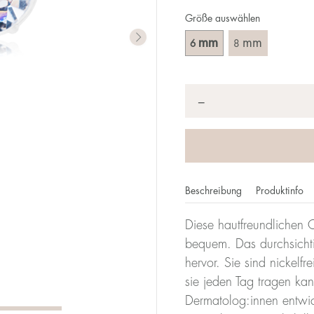
Größe auswählen
mm
mm
6
8
Anzahl
*
−
Beschreibung
Produktinfo
Diese hautfreundlichen O
bequem. Das durchsichti
hervor. Sie sind nickelf
sie jeden Tag tragen ka
Dermatolog:innen entwicke