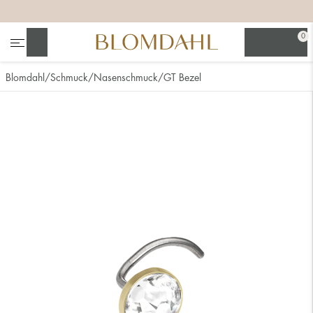
+
+
+
0
Suchen
Blomdahl
Schmuck
Nasenschmuck
GT Bezel
Alle anzeigen
Nasenschmuck