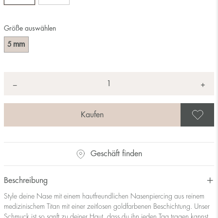
Größe auswählen
mm
5
Anzahl
+
*
−
A
Geschäft finden
Beschreibung
Style deine Nase mit einem hautfreundlichen Nasenpiercing aus reinem
medizinischem Titan mit einer zeitlosen goldfarbenen Beschichtung. Unser
Schmuck ist so sanft zu deiner Haut, dass du ihn jeden Tag tragen kannst.