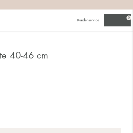
0
Kundenservice
tte 40-46 cm