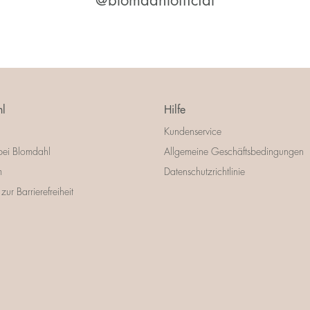
@blomdahlofficial
l
Hilfe
Kundenservice
bei Blomdahl
Allgemeine Geschäftsbedingungen
m
Datenschutzrichtlinie
zur Barrierefreiheit