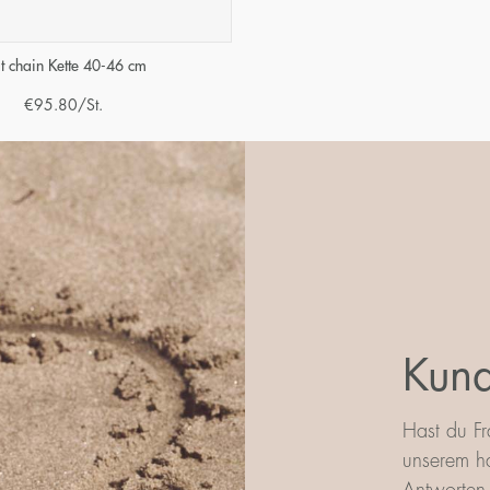
at chain Kette 40-46 cm
€
95.80
/St.
Kund
Hast du Fr
unserem ha