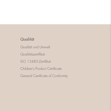
Qualität
Qualität und Umwelt
Qualitätszertifikat
ISO 13485-Zertifikat
Children's Product Certificate
General Certificate of Conformity