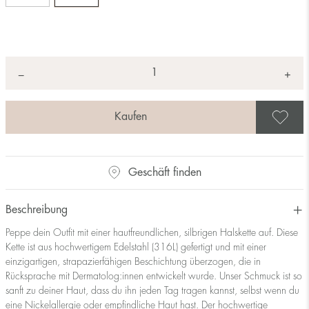
Anzahl
+
*
−
A
Geschäft finden
Beschreibung
Peppe dein Outfit mit einer hautfreundlichen, silbrigen Halskette auf. Diese
Kette ist aus hochwertigem Edelstahl (316L) gefertigt und mit einer
einzigartigen, strapazierfähigen Beschichtung überzogen, die in
Rücksprache mit Dermatolog:innen entwickelt wurde. Unser Schmuck ist so
sanft zu deiner Haut, dass du ihn jeden Tag tragen kannst, selbst wenn du
eine Nickelallergie oder empfindliche Haut hast. Der hochwertige