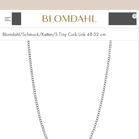
+
+
+
0
Suchen
Blomdahl
Schmuck
Ketten
S Tiny Curb Link 48-52 cm
Alle anzeigen
Nasenschmuck