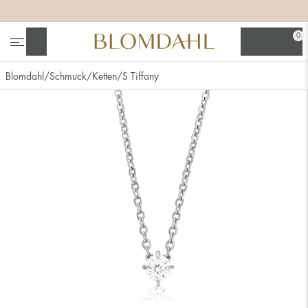
+
+
+
0
Suchen
Blomdahl
Schmuck
Ketten
S Tiffany
Alle anzeigen
Nasenschmuck