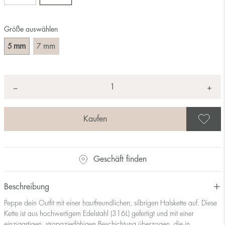
Größe auswählen
mm
mm
5
7
Anzahl
+
*
−
A
Geschäft finden
Beschreibung
Peppe dein Outfit mit einer hautfreundlichen, silbrigen Halskette auf. Diese
Kette ist aus hochwertigem Edelstahl (316L) gefertigt und mit einer
einzigartigen, strapazierfähigen Beschichtung überzogen, die in