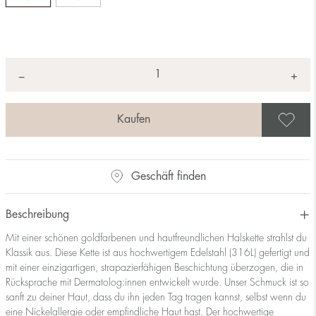
Anzahl
+
*
−
A
Geschäft finden
Beschreibung
Mit einer schönen goldfarbenen und hautfreundlichen Halskette strahlst du
Klassik aus. Diese Kette ist aus hochwertigem Edelstahl (316L) gefertigt und
mit einer einzigartigen, strapazierfähigen Beschichtung überzogen, die in
Rücksprache mit Dermatolog:innen entwickelt wurde. Unser Schmuck ist so
sanft zu deiner Haut, dass du ihn jeden Tag tragen kannst, selbst wenn du
eine Nickelallergie oder empfindliche Haut hast. Der hochwertige