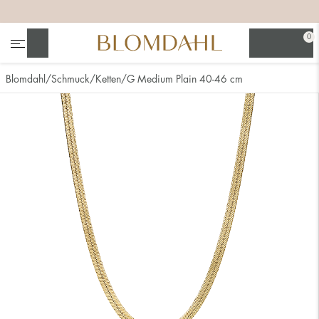
+
+
+
0
Suchen
Blomdahl
Schmuck
Ketten
G Medium Plain 40-46 cm
Alle anzeigen
Nasenschmuck