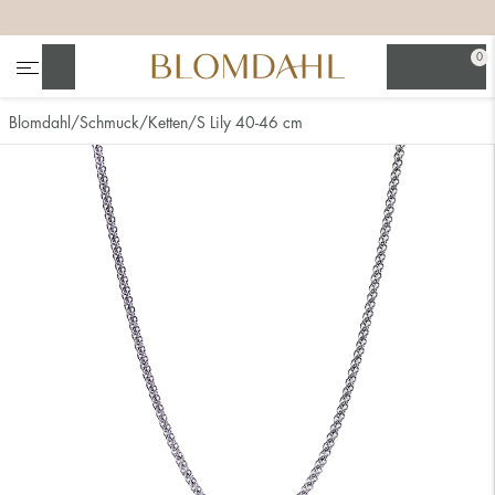
+
+
+
0
Suchen
Blomdahl
Schmuck
Ketten
S Lily 40-46 cm
Alle anzeigen
Nasenschmuck