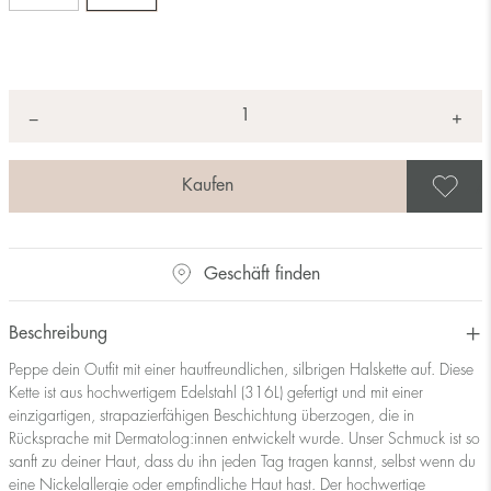
Anzahl
+
*
−
A
Geschäft finden
Beschreibung
Peppe dein Outfit mit einer hautfreundlichen, silbrigen Halskette auf. Diese
Kette ist aus hochwertigem Edelstahl (316L) gefertigt und mit einer
einzigartigen, strapazierfähigen Beschichtung überzogen, die in
Rücksprache mit Dermatolog:innen entwickelt wurde. Unser Schmuck ist so
sanft zu deiner Haut, dass du ihn jeden Tag tragen kannst, selbst wenn du
eine Nickelallergie oder empfindliche Haut hast. Der hochwertige