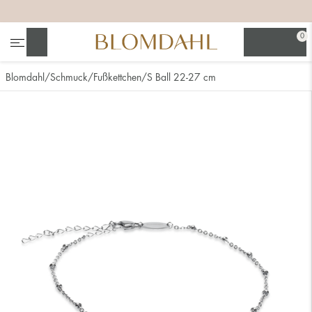
+
+
+
0
Suchen
Blomdahl
Schmuck
Fußkettchen
S Ball 22-27 cm
Alle anzeigen
Nasenschmuck