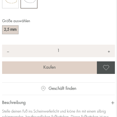
Größe auswählen
mm
2,5
Anzahl
+
*
−
A
Geschäft finden
Beschreibung
Stelle deinen Fuß ins Scheinwerferlicht und kröne ihn mit einem silbrig
schimmernden, hautfreundlichen Fußkettchen. Dieses Fußkettchen ist aus