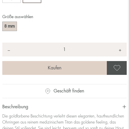
Größe auswählen
mm
8
Anzahl
+
*
−
A
Geschäft finden
Beschreibung
Die goldfarbene Beschichtung verleiht diesen eleganten, hautfreundlichen
Ohrringen aus reinem medizinischem Titan das goldene Feeling, das
deinen Stil vollendet. Sie sind leicht, bequem und so sanft zu deiner Haut,