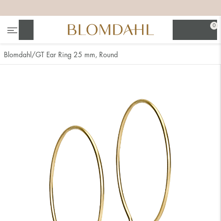
+
+
+
0
Suchen
Blomdahl
GT Ear Ring 25 mm, Round
Alle anzeigen
Nasenschmuck