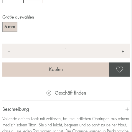
Größe auswählen
mm
6
Anzahl
+
*
−
A
Geschäft finden
Beschreibung
Vollende deinen Look mit zeitlosen, hautfreundlichen Ohrringen aus reinem
medizinischem Titan. Sie sind leicht, bequem und so sanft zu deiner Haut,
dass du sie jeden Tag tragen kannst. Die Ohrringe wurden in Rücksprache