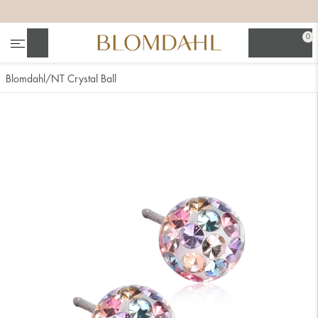
+
+
+
0
Suchen
Blomdahl
NT Crystal Ball
Alle anzeigen
Nasenschmuck