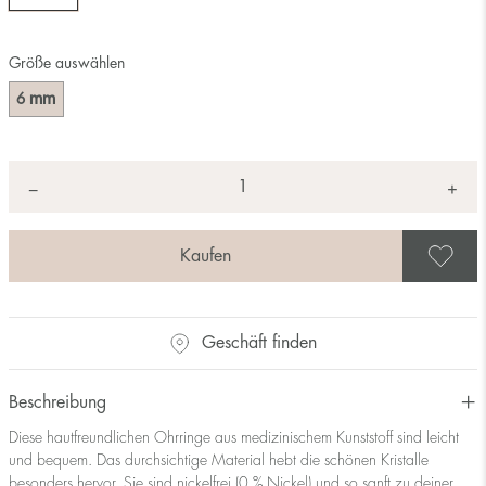
Größe auswählen
mm
6
Anzahl
+
*
−
A
Geschäft finden
Beschreibung
Diese hautfreundlichen Ohrringe aus medizinischem Kunststoff sind leicht
und bequem. Das durchsichtige Material hebt die schönen Kristalle
besonders hervor. Sie sind nickelfrei (0 % Nickel) und so sanft zu deiner