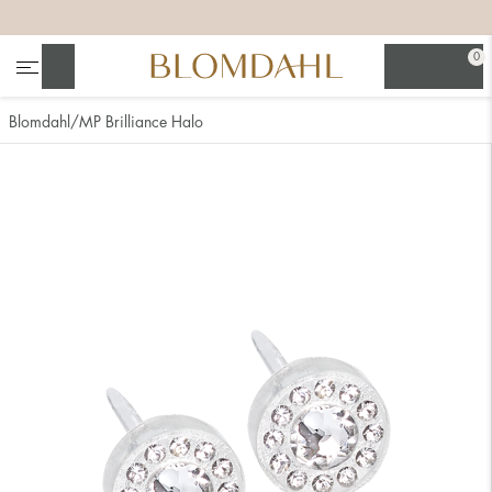
+
+
+
0
Suchen
Blomdahl
MP Brilliance Halo
Alle anzeigen
Nasenschmuck