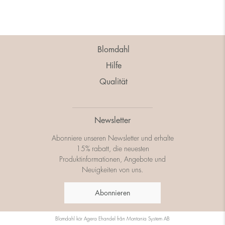
Blomdahl
Hilfe
Qualität
Newsletter
Abonniere unseren Newsletter und erhalte
15% rabatt, die neuesten
Produktinformationen, Angebote und
Neuigkeiten von uns.
Abonnieren
Blomdahl kör
Agera Ehandel
från
Montania System AB