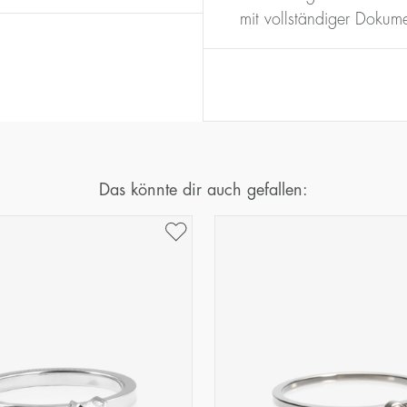
16
50,2
mit vollständiger Dokume
17
53,4
18
56,5
19
59,7
20
62,8
21
65,9
22
69,1
Das könnte dir auch gefallen:
23
72,2