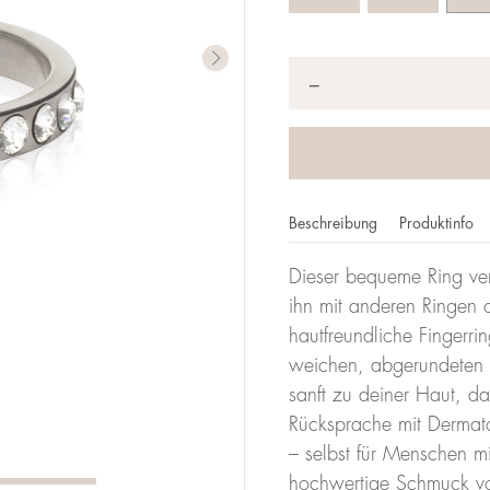
Anzahl
*
−
Beschreibung
Produktinfo
Dieser bequeme Ring ver
imeterzahl gibt deine Größe an. Bei Blomdahl entspricht d
ihn mit anderen Ringen o
it einem Durchmesser von 17 mm ist also 17.
hautfreundliche Fingerrin
weichen, abgerundeten 
Größentabe
sanft zu deiner Haut, da
Rücksprache mit Dermatol
Durchmesser
Umfang
– selbst für Menschen mi
(mm)
(mm)
hochwertige Schmuck vo