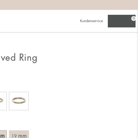
beachten:
0
Kundenservice
werden als für einen schmalen.
ch für die größere Größe entscheidest.
rved Ring
du schon besitzt. Wähle einen Ring, der für den Finger
 Durchmesser, d. h. das Innenmaß des Rings, indem du ein
mm
mm
19