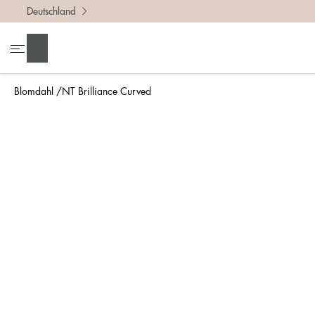
Deutschland
Um die r
• Miss 
Suchen
• Denke
• Für ei
Blomdahl
NT Brilliance Curved
• Wenn d
So misst
Am einfa
bestimmt
Lineal g