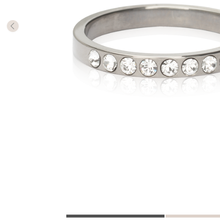
Die Mill
Rings m