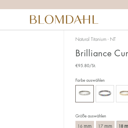
ichtige Ringgröße zu ermitteln, solltest du ein paar Dinge 
ganz genau – 1 mm entspricht einer ganzen Größe.
 daran, dass du den Ring über den Knöchel ziehen musst.
nen breiteren Ring muss meist eine größere Größe gewählt 
u zwischen zwei Größen stehst, empfehlen wir, dass du di
Natural Titanium - NT
Brilliance Cu
 du:
chsten ist es, die Ringgröße an einem Ring zu messen, den 
€
95.80
/St.
 ist, an dem du den neuen Ring tragen möchtest. Miss den
erade über den Ring legst und das Innenmaß in mm abliest.
Farbe auswählen
Größe auswählen
mm
mm
16
17
18