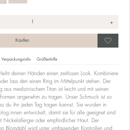
+
Als 
Verpackungsinfo
Größenhilfe
leiht deinen Händen einen zeitlosen Look. Kombiniere
ie Ringgröße dem Durchmesser des Rings, die Größe eines
der lass den einen Ring im Mittelpunkt stehen. Der
g aus medizinischem Titan ist leicht und mit seinen
Formen angenehm zu tragen. Unser Schmuck ist so
lle
ss du ihn jeden Tag tragen kannst. Sie wurden in
og:innen entwickelt, damit sie für alle geeignet sind
t Nickelallergie oder empfindlicher Haut. Der
Größe UK
Größe US
n Blomdahl wird unter umfassenden Kontrollen und