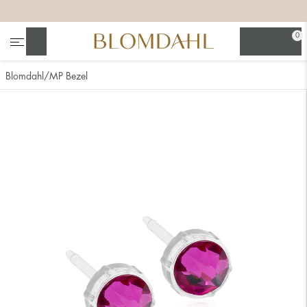
+
+
+
0
Suchen
Blomdahl
MP Bezel
Alle anzeigen
Nasenschmuck