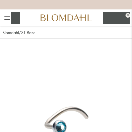
+
+
+
0
Suchen
Blomdahl
ST Bezel
Alle anzeigen
Nasenschmuck