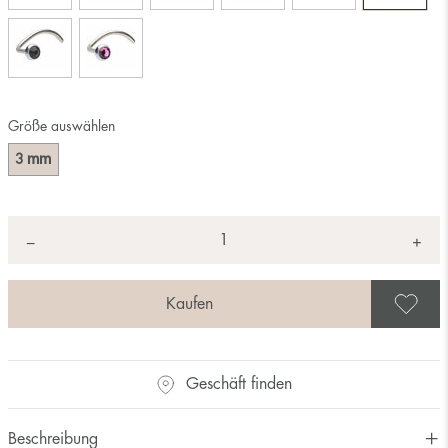
Größe auswählen
mm
3
Anzahl
+
*
−
A
Geschäft finden
Beschreibung