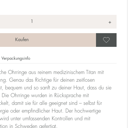
+
Als 
Verpackungsinfo
iche Ohrringe aus reinem medizinischem Titan mit
ung. Genau das Richtige für deinen zeitlosen
cht, bequem und so sanft zu deiner Haut, dass du sie
. Die Ohrringe wurden in Rücksprache mit
lt, damit sie für alle geeignet sind – selbst für
rgie oder empfindlicher Haut. Der hochwertige
ird unter umfassenden Kontrollen und mit
tion in Schweden gefertigt.