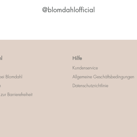
@blomdahlofficial
l
Hilfe
Kundenservice
bei Blomdahl
Allgemeine Geschäftsbedingungen
m
Datenschutzrichtlinie
zur Barrierefreiheit