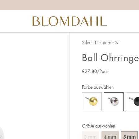
Silver Titanium - ST
Ball Ohrring
€
27.80
/Paar
Farbe auswählen
Größe auswählen
mm
mm
mm
3
4
5