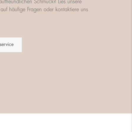
utfreundlichen Schmuck? Lies unsere
auf häufige Fragen oder kontaktiere uns
service