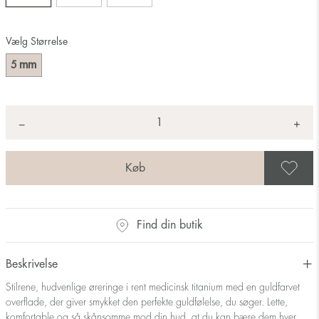
Vælg Størrelse
mm
5
Antal
+
*
−
G
Find din butik
Beskrivelse
Stilrene, hudvenlige øreringe i rent medicinsk titanium med en guldfarvet
overflade, der giver smykket den perfekte guldfølelse, du søger. Lette,
komfortable og så skånsomme mod din hud, at du kan bære dem hver