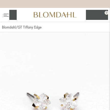
+
+
+
+
0
Søg
Blomdahl
GT Tiffany Edge
Se alt
Næsesmykker