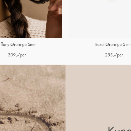
iffany Øreringe 5mm
Bezel Øreringe 5 m
309
,-
/par
255
,-
/par