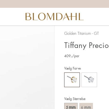
Golden Titanium - GT
Tiffany Preci
409
,-
/par
Vælg Farve
Vælg Størrelse
mm
mm
5
6