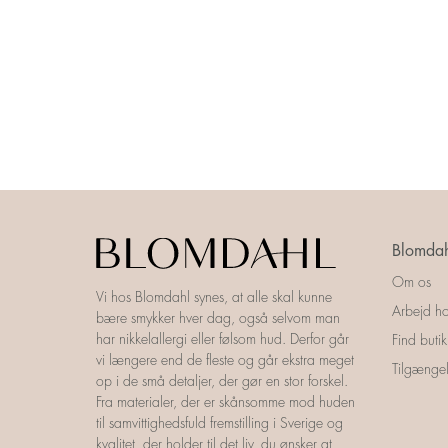
Blomdah
Om os
Vi hos Blomdahl synes, at alle skal kunne
Arbejd ho
bære smykker hver dag, også selvom man
har nikkelallergi eller følsom hud. Derfor går
Find butik
vi længere end de fleste og går ekstra meget
Tilgængel
op i de små detaljer, der gør en stor forskel.
Fra materialer, der er skånsomme mod huden
til samvittighedsfuld fremstilling i Sverige og
kvalitet, der holder til det liv, du ønsker at