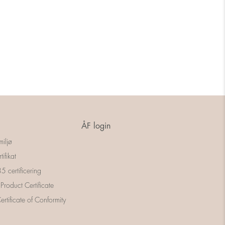
ÅF login
miljø
tifikat
 certificering
 Product Certificate
rtificate of Conformity