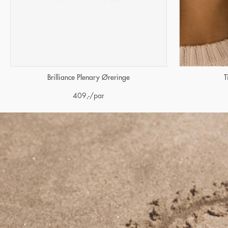
Brilliance Plenary Øreringe
T
409
,-
/par