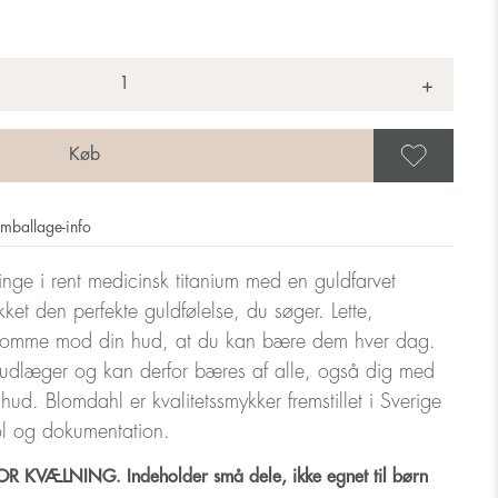
+
Gem 
mballage-info
ringe i rent medicinsk titanium med en guldfarvet
ket den perfekte guldfølelse, du søger. Lette,
somme mod din hud, at du kan bære dem hver dag.
udlæger og kan derfor bæres af alle, også dig med
m hud. Blomdahl er kvalitetssmykker fremstillet i Sverige
ol og dokumentation.
 KVÆLNING. Indeholder små dele, ikke egnet til børn