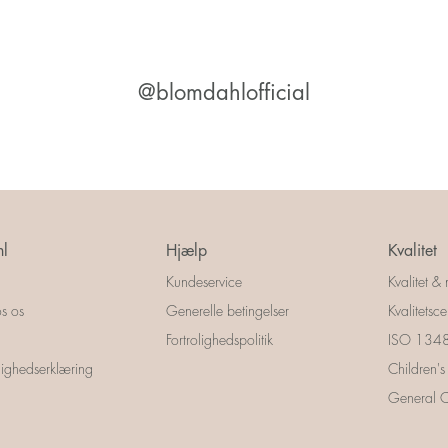
@blomdahlofficial
l
Hjælp
Kvalitet
Kundeservice
Kvalitet & 
s os
Generelle betingelser
Kvalitetscer
Fortrolighedspolitik
ISO 13485
ighedserklæring
Children's
General Ce