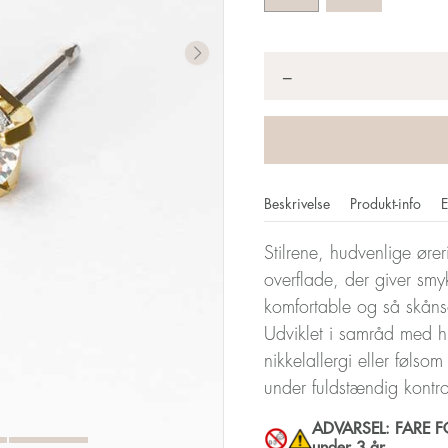
Antal
*
−
Beskrivelse
Produkt-info
E
Stilrene, hudvenlige øre
overflade, der giver smyk
komfortable og så skån
Udviklet i samråd med h
nikkelallergi eller følso
under fuldstændig kontr
ADVARSEL: FARE FOR
under 3 år.