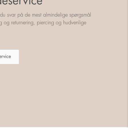
eservice
 du svar på de mest almindelige spørgsmål
g og returnering, piercing og hudvenlige
ervice