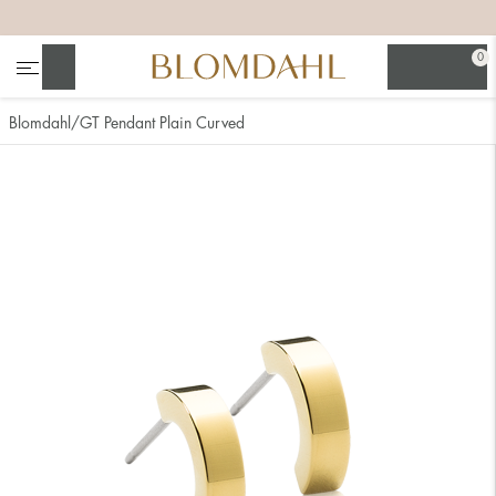
+
+
+
+
0
Søg
Blomdahl
GT Pendant Plain Curved
Se alt
Næsesmykker