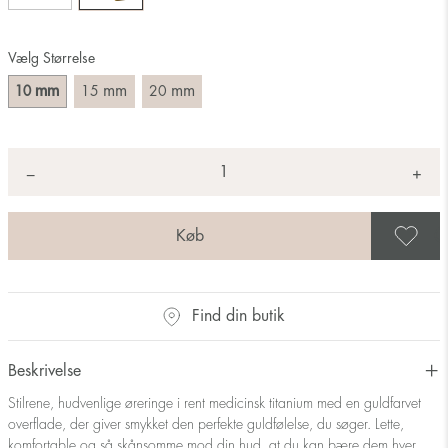
Vælg Størrelse
mm
mm
mm
10
15
20
Antal
+
*
−
G
Find din butik
Beskrivelse
Stilrene, hudvenlige øreringe i rent medicinsk titanium med en guldfarvet
overflade, der giver smykket den perfekte guldfølelse, du søger. Lette,
komfortable og så skånsomme mod din hud, at du kan bære dem hver