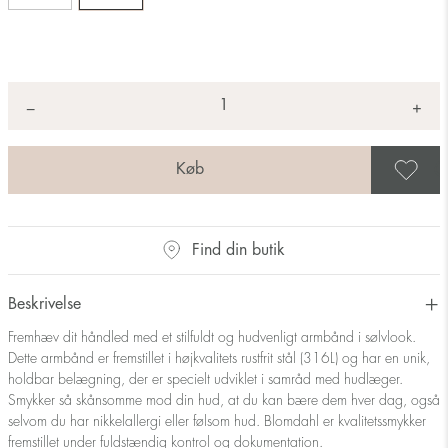
Antal
+
*
−
G
Find din butik
Beskrivelse
Fremhæv dit håndled med et stilfuldt og hudvenligt armbånd i sølvlook.
Dette armbånd er fremstillet i højkvalitets rustfrit stål (316L) og har en unik,
holdbar belægning, der er specielt udviklet i samråd med hudlæger.
Smykker så skånsomme mod din hud, at du kan bære dem hver dag, også
selvom du har nikkelallergi eller følsom hud. Blomdahl er kvalitetssmykker
fremstillet under fuldstændig kontrol og dokumentation.