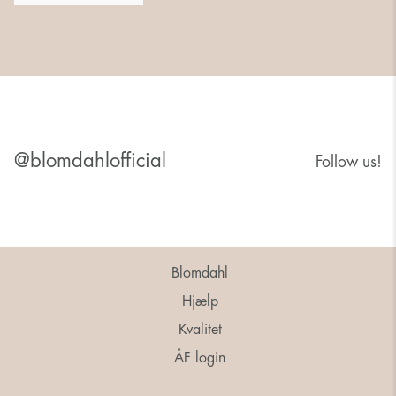
@blomdahlofficial
Follow us!
Blomdahl
Hjælp
Kvalitet
ÅF login