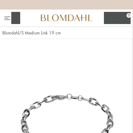
+
+
+
+
0
Søg
Blomdahl
S Medium Link 19 cm
Se alt
Næsesmykker