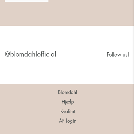
@blomdahlofficial
Follow us!
Blomdahl
Hjælp
Kvalitet
ÅF login