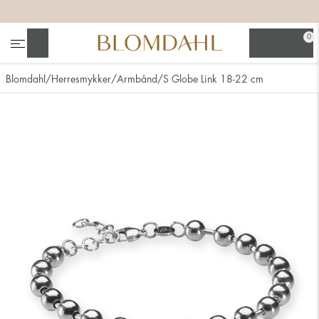
+
+
+
+
0
Søg
Blomdahl
Herresmykker
Armbånd
S Globe Link 18-22 cm
Se alt
Næsesmykker