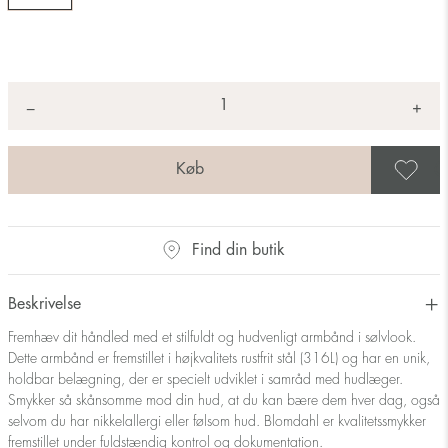
Antal
+
*
−
G
Find din butik
Beskrivelse
Fremhæv dit håndled med et stilfuldt og hudvenligt armbånd i sølvlook.
Dette armbånd er fremstillet i højkvalitets rustfrit stål (316L) og har en unik,
holdbar belægning, der er specielt udviklet i samråd med hudlæger.
Smykker så skånsomme mod din hud, at du kan bære dem hver dag, også
selvom du har nikkelallergi eller følsom hud. Blomdahl er kvalitetssmykker
fremstillet under fuldstændig kontrol og dokumentation.