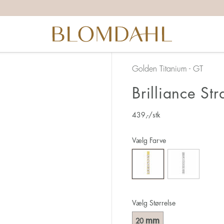
Golden Titanium - GT
Brilliance St
439
,-
/stk
Vælg Farve
Vælg Størrelse
mm
20