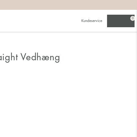
0
Kundeservice
raight Vedhæng