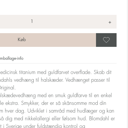
+
Gem 
mballage-info
dicinsk titanium med guldfarvet overflade. Skab dit
dahls vedhæng til halskæder. Vedhænget passer til
iginal.
halskædevedhæng med en smuk guldfarve til en enkel
ille ekstra. Smykker, der er så skånsomme mod din
m hver dag. Udviklet i samråd med hudlæger og kan
så dig med nikkelallergi eller følsom hud. Blomdahl er
let i Sverige under fuldstændig kontrol og