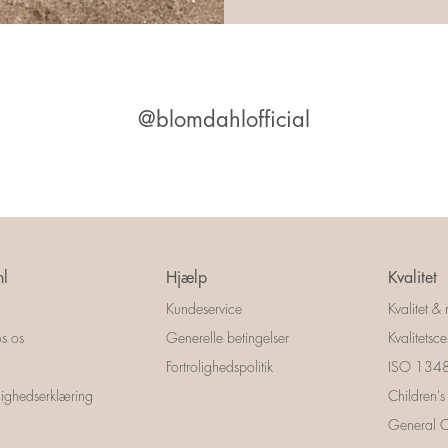
@blomdahlofficial
l
Hjælp
Kvalitet
Kundeservice
Kvalitet & 
s os
Generelle betingelser
Kvalitetscer
Fortrolighedspolitik
ISO 13485
ighedserklæring
Children's
General Ce