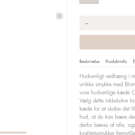
Antal
*
−
Beskrivelse
Produkt-info
E
Hudvenligt vedhæng i me
unikke smykke med Blom
vore hudvenlige kæde Or
Vælg dette nikkelsikre 
kæde for at skabe det l
hud, at du kan bære de
derfor bæres af alle, og
kvalitetssmykker fremstil