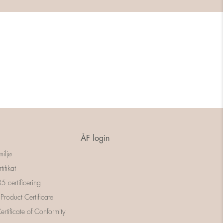
ÅF login
miljø
tifikat
 certificering
 Product Certificate
rtificate of Conformity