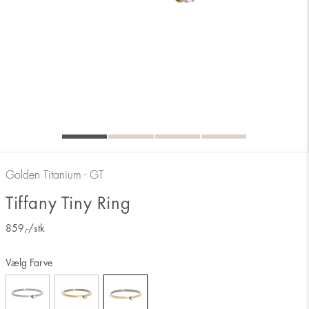
Golden Titanium - GT
Tiffany Tiny Ring
859
,-
/stk
Vælg Farve
Måler ringens inderside 17 mm svarer derfor til ringstørrelse 17.