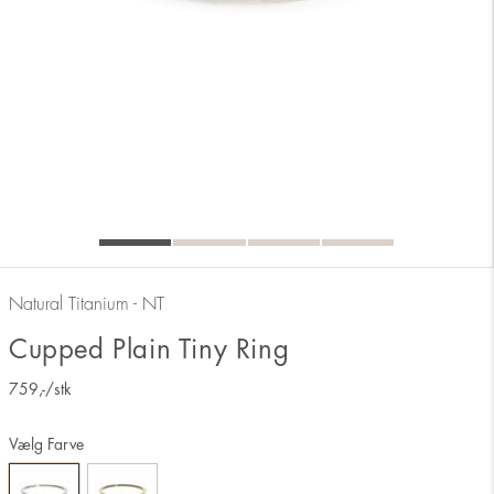
Natural Titanium - NT
Cupped Plain Tiny Ring
759
,-
/stk
Måler ringens inderside 17 mm svarer derfor til ringstørrelse 17.
Vælg Farve