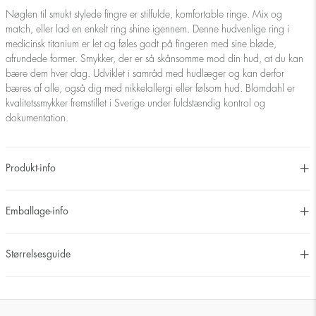
Nøglen til smukt stylede fingre er stilfulde, komfortable ringe. Mix og
match, eller lad en enkelt ring shine igennem. Denne hudvenlige ring i
medicinsk titanium er let og føles godt på fingeren med sine bløde,
afrundede former. Smykker, der er så skånsomme mod din hud, at du kan
bære dem hver dag. Udviklet i samråd med hudlæger og kan derfor
bæres af alle, også dig med nikkelallergi eller følsom hud. Blomdahl er
kvalitetssmykker fremstillet i Sverige under fuldstændig kontrol og
dokumentation.
Produkt-info
Emballage-info
Størrelsesguide