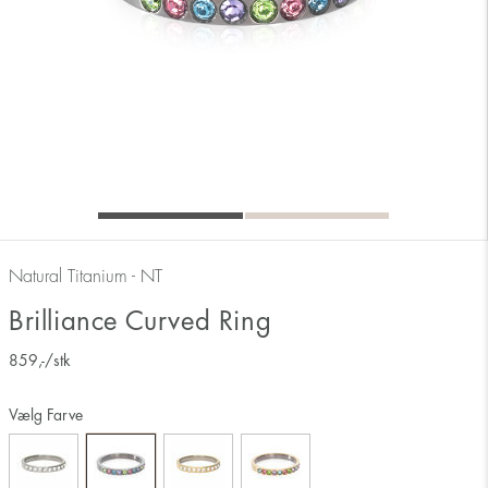
Natural Titanium - NT
Brilliance Curved Ring
859
,-
/stk
Vælg Farve
Måler ringens inderside 17 mm svarer derfor til ringstørrelse 17.