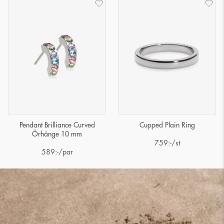
Pendant Brilliance Curved
Cupped Plain Ring
Örhänge 10 mm
759
:-
/st
589
:-
/par