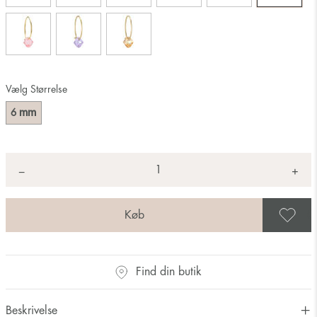
Vælg Størrelse
mm
6
Antal
+
*
−
G
Find din butik
Beskrivelse