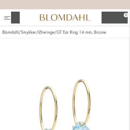
+
+
+
+
0
Søg
Blomdahl
Smykker
Øreringe
GT Ear Ring 14 mm, Bicone
Se alt
Næsesmykker