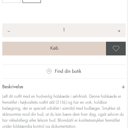
Antal
+
*
−
G
Find din butik
Beskrivelse
Løft dit outfit med en hudvenlig halskæde i sølvfinish. Denne halskæde er
fremstillet i højkvalitets rustfrit stål (316L) og har en unik, holdbar
belægning, der er specielt udviklet i samråd med hudlæger. Smykker så
skånsomme mod din hud, at du kan bære dem hver dag, også selvom du
har nikkelallergi eller følsom hud. Blomdahl er kvalitetssmykker fremstillet
under fuldstændig kontrol og dokumentation.