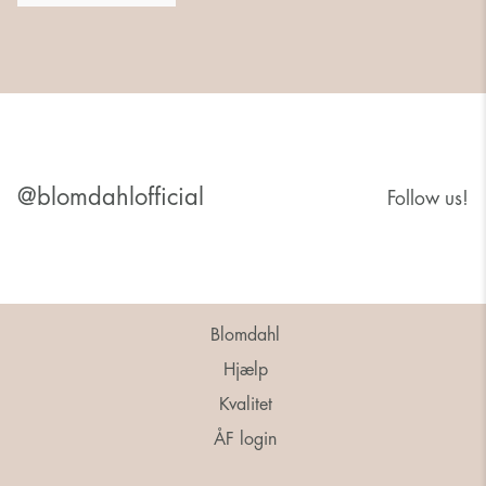
@blomdahlofficial
Follow us!
Blomdahl
Hjælp
Kvalitet
ÅF login