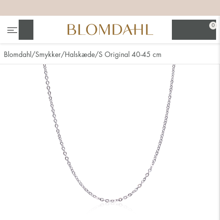
+
+
+
+
0
Søg
Blomdahl
Smykker
Halskæde
S Original 40-45 cm
Se alt
Næsesmykker